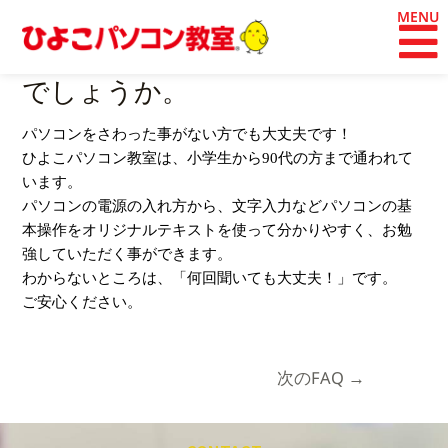
内
投
容
稿
パソコンは初めてですが大丈夫
を
ナ
ス
ビ
でしょうか。
キ
ゲ
ッ
ー
パソコンをさわった事がない方でも大丈夫です！
プ
シ
ひよこパソコン教室は、小学生から90代の方まで通われて
ョ
います。
ン
パソコンの電源の入れ方から、文字入力などパソコンの基
本操作をオリジナルテキストを使って分かりやすく、お勉
強していただく事ができます。
わからないところは、「何回聞いても大丈夫！」です。
ご安心ください。
次のFAQ
→