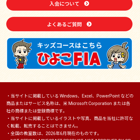
入会について
よくあるご質問
・当サイトに掲載している Windows、Excel、PowerPoint などの
商品またはサービス名称は、米 Microsoft Corporation または各
社の商標または登録商標です。
・当サイトに掲載しているイラストや写真、商品を当社に許可な
く転載、転売することはできません。
・全国の教室数は、2026年6月現在のものです。