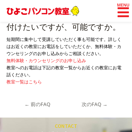
内
投
容
稿
短時間でパソコンスキルを身に
を
ナ
ス
ビ
付けたいですが、可能ですか。
キ
ゲ
ッ
ー
短期間に集中して受講していただく事も可能です。詳しく
プ
シ
はお近くの教室にお電話をしていただくか、無料体験・カ
ョ
ウンセリングのお申し込みからご相談ください。
ン
無料体験・カウンセリングのお申し込み
教室へのお電話は下記の教室一覧からお近くの教室にお電
話ください。
教室一覧はこちら
←
前のFAQ
次のFAQ
→
CONTACT