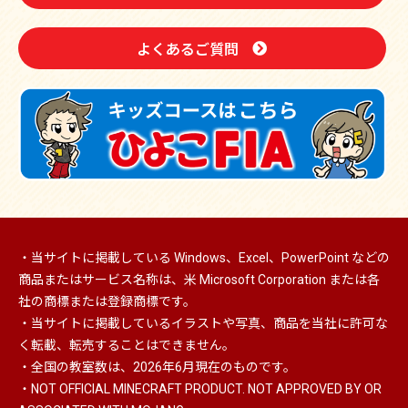
よくあるご質問
・当サイトに掲載している Windows、Excel、PowerPoint などの
商品またはサービス名称は、米 Microsoft Corporation または各
社の商標または登録商標です。
・当サイトに掲載しているイラストや写真、商品を当社に許可な
く転載、転売することはできません。
・全国の教室数は、2026年6月現在のものです。
・NOT OFFICIAL MINECRAFT PRODUCT. NOT APPROVED BY OR