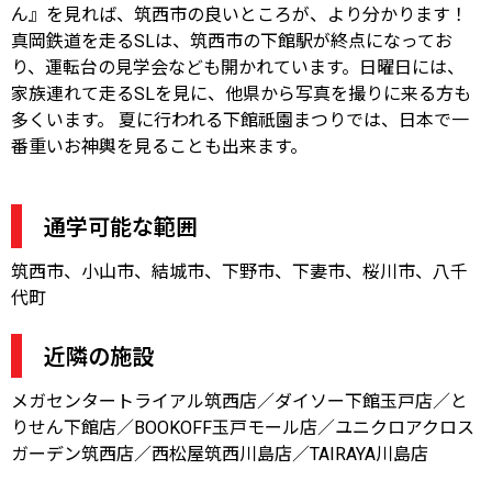
ん』を見れば、筑西市の良いところが、より分かります！
真岡鉄道を走るSLは、筑西市の下館駅が終点になってお
り、運転台の見学会なども開かれています。日曜日には、
家族連れて走るSLを見に、他県から写真を撮りに来る方も
多くいます。 夏に行われる下館祇園まつりでは、日本で一
番重いお神輿を見ることも出来ます。
通学可能な範囲
筑西市、小山市、結城市、下野市、下妻市、桜川市、八千
代町
近隣の施設
メガセンタートライアル筑西店／ダイソー下館玉戸店／と
りせん下館店／BOOKOFF玉戸モール店／ユニクロアクロス
ガーデン筑西店／西松屋筑西川島店／TAIRAYA川島店