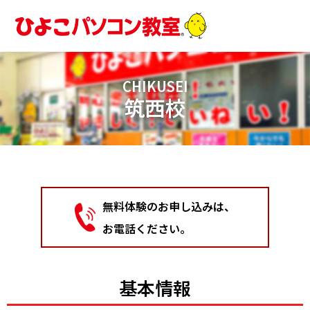
内
容
を
ス
キ
CHIKUSEI
ッ
筑西校
プ
無料体験のお申し込みは、
お電話ください。
基本情報