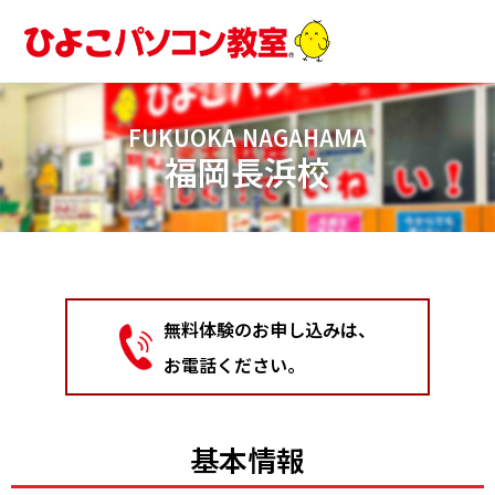
内
容
を
ス
キ
FUKUOKA NAGAHAMA
ッ
福岡長浜校
プ
無料体験のお申し込みは、
お電話ください。
基本情報