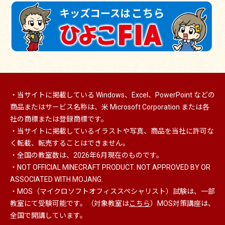
・当サイトに掲載している Windows、Excel、PowerPoint などの
商品またはサービス名称は、米 Microsoft Corporation または各
社の商標または登録商標です。
・当サイトに掲載しているイラストや写真、商品を当社に許可な
く転載、転売することはできません。
・全国の教室数は、2026年6月現在のものです。
・NOT OFFICIAL MINECRAFT PRODUCT. NOT APPROVED BY OR
ASSOCIATED WITH MOJANG.
・MOS（マイクロソフトオフィススペシャリスト）
試験は、一部
教室にて受験可能です。（対象教室は
こちら
）MOS対策講座は、
全国で開講しています。