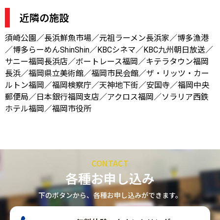
近隣の施設
須崎公園／長浜鮮魚市場／元祖ラーメン長浜家／博多漁港
／博多らーめんShinShin／KBCシネマ／KBC九州朝日放送／
サニー福岡長浜店／ボートレース福岡／キテラタウン福岡
長浜／福岡県立美術館／福岡市民会館／ザ・リッツ・カー
ルトン福岡／福岡検察庁／天神地下街／安国寺／福岡中央
郵便局／日本銀行福岡支店／アクロス福岡／ソラリア西鉄
ホテル福岡／福岡市役所
CONTACT
各種お申し込み
下のボタンから、各種お申し込みができます。