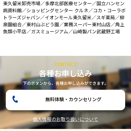
東久留米卸売市場／多摩北部医療センター／国立ハンセン
病資料館／ショッピングセンター クルネ／コカ・コーラボ
トラーズジャパン／イオンモール東久留米／スギ薬局／柳
泉園組合／東村山ぶどう園／業務スーパー東村山店／角上
魚類小平店／ガスミュージアム／山崎製パン武蔵野工場
CONTACT
各種お申し込み
下のボタンから、各種お申し込みができます。
無料体験・カウンセリング
個人情報のお取り扱いについて