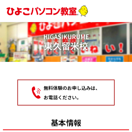
内
容
を
ス
キ
HIGASIKURUME
ッ
東久留米校
プ
無料体験のお申し込みは、
お電話ください。
基本情報