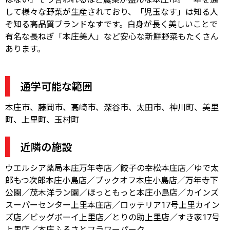
して様々な野菜が生産されており、「児玉なす」は知る人
ぞ知る高品質ブランドなすです。白身が長く美しいことで
有名な長ねぎ「本庄美人」など安心な新鮮野菜もたくさん
あります。
通学可能な範囲
本庄市、藤岡市、高崎市、深谷市、太田市、神川町、美里
町、上里町、玉村町
近隣の施設
ウエルシア薬局本庄万年寺店／餃子の幸松本庄店／ゆで太
郎もつ次郎本庄小島店／ブックオフ本庄小島店／万年寺下
公園／茂木洋ラン園／ほっともっと本庄小島店／カインズ
スーパーセンター上里本庄店／ロッテリア17号上里カイン
ズ店／ビッグボーイ上里店／とりの助上里店／すき家17号
上里店／本庄ふるさとフラワーパーク