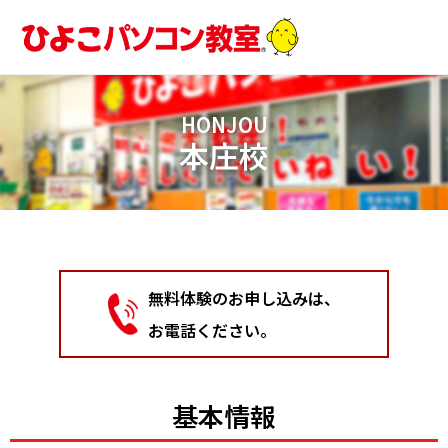
内
容
を
ス
キ
HONJOU
ッ
本庄校
プ
無料体験のお申し込みは、
お電話ください。
基本情報