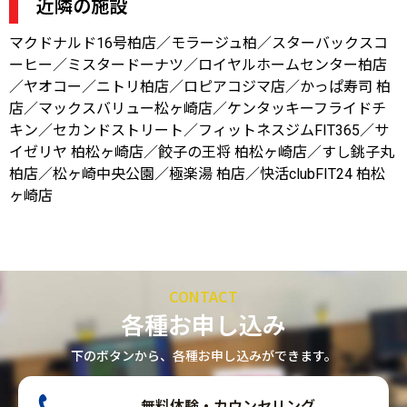
近隣の施設
マクドナルド16号柏店／モラージュ柏／スターバックスコ
ーヒー／ミスタードーナツ／ロイヤルホームセンター柏店
／ヤオコー／ニトリ柏店／ロピアコジマ店／かっぱ寿司 柏
店／マックスバリュー松ヶ崎店／ケンタッキーフライドチ
キン／セカンドストリート／フィットネスジムFIT365／サ
イゼリヤ 柏松ヶ崎店／餃子の王将 柏松ヶ崎店／すし銚子丸
柏店／松ヶ崎中央公園／極楽湯 柏店／快活clubFIT24 柏松
ヶ崎店
CONTACT
各種お申し込み
下のボタンから、各種お申し込みができます。
無料体験・カウンセリング