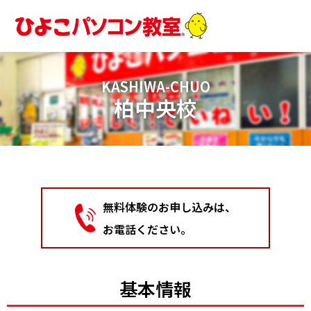
内
容
を
ス
キ
KASHIWA-CHUO
ッ
柏中央校
プ
無料体験のお申し込みは、
お電話ください。
基本情報