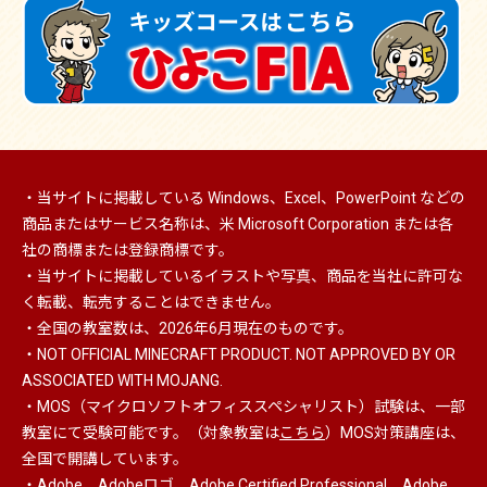
・当サイトに掲載している Windows、Excel、PowerPoint などの
商品またはサービス名称は、米 Microsoft Corporation または各
社の商標または登録商標です。
・当サイトに掲載しているイラストや写真、商品を当社に許可な
く転載、転売することはできません。
・全国の教室数は、2026年6月現在のものです。
・NOT OFFICIAL MINECRAFT PRODUCT. NOT APPROVED BY OR
ASSOCIATED WITH MOJANG.
・MOS（マイクロソフトオフィススペシャリスト）
試験は、一部
教室にて受験可能です。（対象教室は
こちら
）MOS対策講座は、
全国で開講しています。
・Adobe、Adobeロゴ、Adobe Certified Professional、Adobe