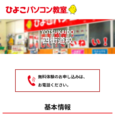
内
容
を
ス
キ
YOTSUKAIDO
ッ
四街道校
プ
無料体験のお申し込みは、
お電話ください。
基本情報