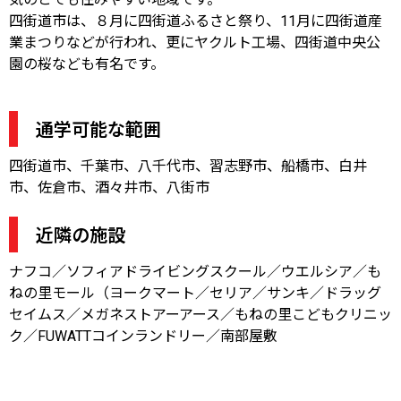
四街道市は、８月に四街道ふるさと祭り、11月に四街道産
業まつりなどが行われ、更にヤクルト工場、四街道中央公
園の桜なども有名です。
通学可能な範囲
四街道市、千葉市、八千代市、習志野市、船橋市、白井
市、佐倉市、酒々井市、八街市
近隣の施設
ナフコ／ソフィアドライビングスクール／ウエルシア／も
ねの里モール（ヨークマート／セリア／サンキ／ドラッグ
セイムス／メガネストアーアース／もねの里こどもクリニッ
ク／FUWATTコインランドリー／南部屋敷