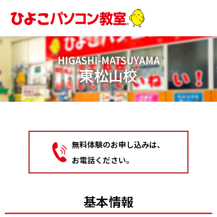
内
容
を
ス
キ
HIGASHI-MATSUYAMA
ッ
東松山校
プ
無料体験のお申し込みは、
お電話ください。
基本情報