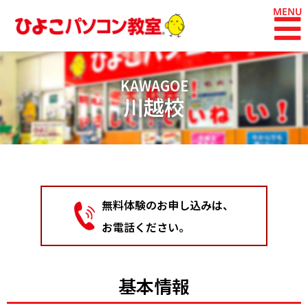
内
容
を
ス
キ
KAWAGOE
ッ
川越校
プ
無料体験のお申し込みは、
お電話ください。
基本情報