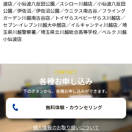
波店／小仙波八反田公園／スシロー川越店／小仙波八反田
公園／伊佐沼／伊佐沼公園／ウニクス南古谷／フライング
ガーデン川越南古谷店／トイザらスベビーザらス川越店／
セブン-イレブン川越大中居店／イルキャンティ川越店／埼
玉県川越警察署／埼玉県立川越総合高等学校／ベルク 川越
小仙波店
CONTACT
各種お申し込み
下のボタンから、各種お申し込みができます。
無料体験・カウンセリング
個人情報のお取り扱いについて