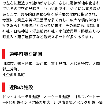
の左右に蔵造りの建物がならび、さらに電線が地中化され
ているので空の見晴らしもいい街です。 近くには喜多院が
あります。喜多院は建物の多くが重要文化財に指定され、
寺宝にも貴重な美術工芸品を多く有し、広大な境内は池や
掘を廻らせた景勝地となっています。その他にも川越氷川
神社・日枝神社・浮島稲荷神社・小仙波貝塚・跡蔵造りの
町並み・菓子屋横丁など観光スポットが多くあります。
通学可能な範囲
川越市、鶴ヶ島市、坂戸市、富士見市、ふじみ野市、入間
郡三芳町、
比企郡川島町
近隣の施設
ドン・キホーテ川越店／オーケー川越店／ゴルフパートナ
ーR16川越インドア練習場店／川越市斎場／ベルク川越小仙