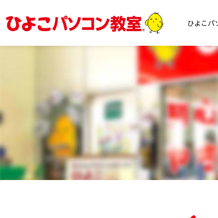
内
容
ひよこパ
を
ス
キ
ッ
プ