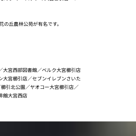
花の丘農林公苑が有名です。
／大宮西部図書館／ベルク大宮櫛引店
シ大宮櫛引店／セブンイレブンさいた
／櫛引北公園／ヤオコー大宮櫛引店／
琲館大宮西店